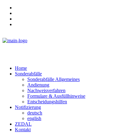
Aktuelles
Veranstaltungen
Vergabe
Über die NGS
Home
Sonderabfälle
Sonderabfälle Allgemeines
Andienung
Nachweisverfahren
Formulare & Ausfüllhinweise
Entscheidungshilfen
Notifizierung
deutsch
english
ZEDAL
Kontakt