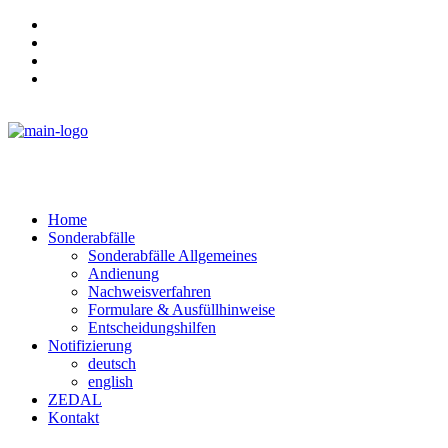
Aktuelles
Veranstaltungen
Vergabe
Über die NGS
Home
Sonderabfälle
Sonderabfälle Allgemeines
Andienung
Nachweisverfahren
Formulare & Ausfüllhinweise
Entscheidungshilfen
Notifizierung
deutsch
english
ZEDAL
Kontakt