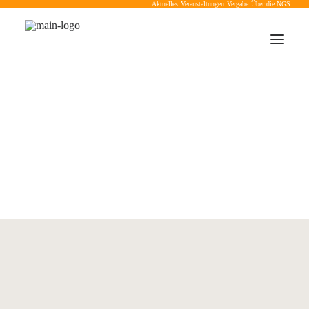
Aktuelles
Veranstaltungen
Vergabe
Über die NGS
Sonderabfälle Allgemeines
Andienung
Nachweisverfahren
Formulare & Ausfüllhinweise
Entscheidungshilfen
deutsch
english